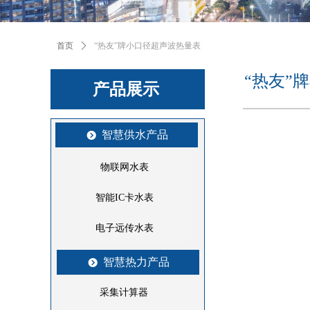
首页
ꄲ
“热友”牌小口径超声波热量表
“热友”
产品展示
智慧供水产品
뀹
物联网水表
智能IC卡水表
电子远传水表
智慧热力产品
뀹
采集计算器