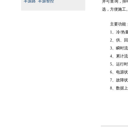
丰源路 丰源智控
并可查询，掉
选，方便施工
主要功能
1、
冷
/
热
2、供、
3、瞬时
4、累计
5、运行
6、电源
7、故障
8、数据