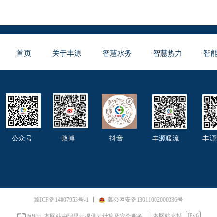
首页
关于丰源
智慧水务
智慧热力
智
公众号 微博 抖音 丰源暖流 丰源
冀ICP备14007953号-1
冀公网安备13011002000336号
本网站支持
IPv6
本网站由阿里云提供云计算及安全服务