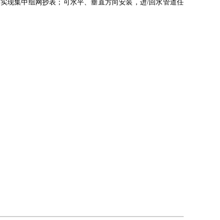
和实现集中组网抄表；可水平、垂直方向安装，进
/
回水管道任