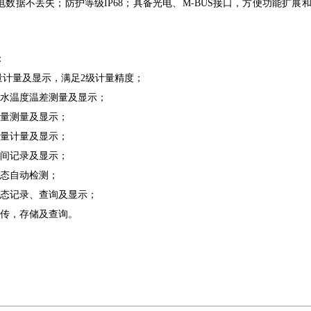
电数据不丢失；防护等级
IP68
；具备光电、
M-BUS
接口，方便功能扩展
。
：
量计量及显示，满足
2
级计量精度；
回水温度温差测量及显示；
流量测量及显示；
流量计量及显示；
时间记录及显示；
状态自动检测；
状态记录、查询及显示；
上传，存储及查询。