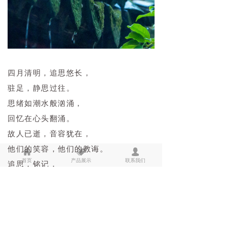
四月清明，追思悠长，
驻足，静思过往。
思绪如潮水般汹涌，
回忆在心头翻涌。
故人已逝，音容犹在，
他们的笑容，他们的教诲。
낀
뀄
넙
首页
产品展示
联系我们
追思，铭记，
指引前行的路。
是生命的礼赞，
是逝者的纪念。
感恩，怀念，