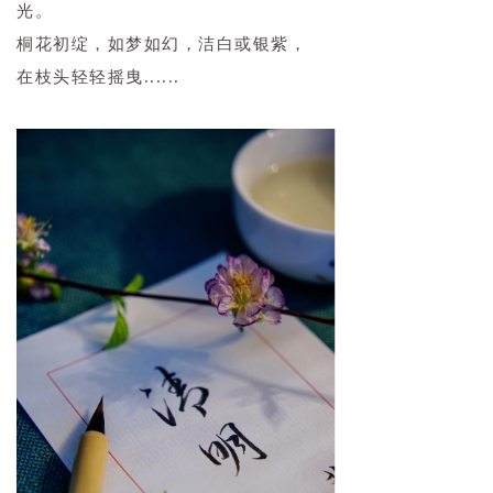
光。
桐花初绽，如梦如幻，洁白或银紫，
在枝头轻轻摇曳......