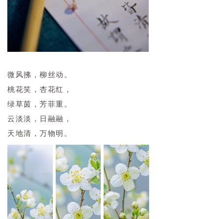
微风拂，柳丝动。
桃花笑，杏花红，
绿草茵，芳菲重。
云淡淡，日融融，
天地清，万物明。