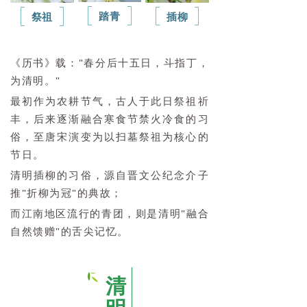
踏青
插柳
祭祖
《历书》载："春分后十五日，斗指丁，
为清明。"
最初作为农耕节气，古人于此日祭祖祈
丰，后来逐渐融合寒食节禁火冷食的习
俗，至唐宋演变为以扫墓祭祖为核心的
节日。
清明插柳的习俗，源自晋文公纪念介子
推"折柳为冠"的典故；
而江南地区流行的青团，则是清明"融合
自然馈赠"的舌尖记忆。
清