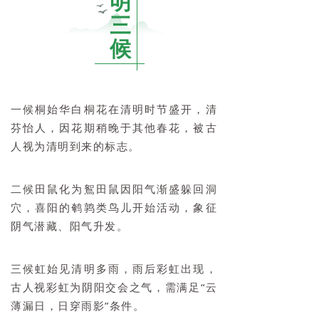
明
三
候
一候桐始华白桐花在清明时节盛开，清
芬怡人，因花期稍晚于其他春花，被古
人视为清明到来的标志。
二候田鼠化为鴽田鼠因阳气渐盛躲回洞
穴，喜阳的鹌鹑类鸟儿开始活动，象征
阴气潜藏、阳气升发。
三候虹始见清明多雨，雨后彩虹出现，
古人视彩虹为阴阳交会之气，需满足“云
薄漏日，日穿雨影”条件。