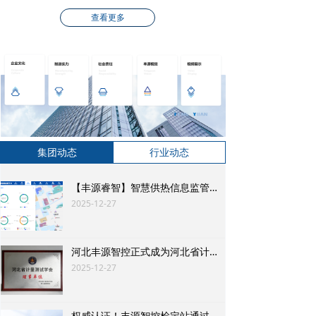
查看更多
集团动态
行业动态
新闻资讯
【丰源睿智】智慧供热信息监管云平台——让供暖管理从 “被动应对” 转向 “主动服务”
2025-12-27
NEWS
河北丰源智控正式成为河北省计量测试学会理事单位！以精准计量赋能智慧水务、热力新生态
2025-12-27
权威认证！丰源智控检定站通过 CNAS 评审 校准能力达国际标准